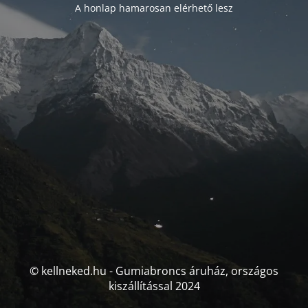
A honlap hamarosan elérhető lesz
© kellneked.hu - Gumiabroncs áruház, országos
kiszállítással 2024