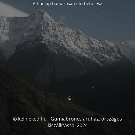
A honlap hamarosan elérhető lesz
© kellneked.hu - Gumiabroncs áruház, országos
kiszállítással 2024