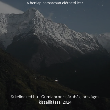
A honlap hamarosan elérhető lesz
© kellneked.hu - Gumiabroncs áruház, országos
kiszállítással 2024