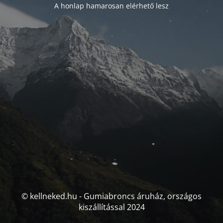
A honlap hamarosan elérhető lesz
© kellneked.hu - Gumiabroncs áruház, országos
kiszállítással 2024