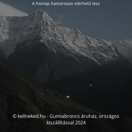
A honlap hamarosan elérhető lesz
© kellneked.hu - Gumiabroncs áruház, országos
kiszállítással 2024