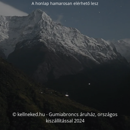
A honlap hamarosan elérhető lesz
© kellneked.hu - Gumiabroncs áruház, országos
kiszállítással 2024