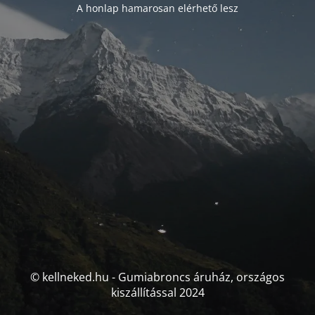
A honlap hamarosan elérhető lesz
© kellneked.hu - Gumiabroncs áruház, országos
kiszállítással 2024