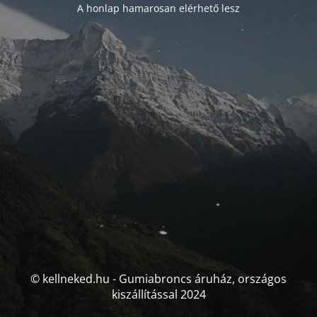
A honlap hamarosan elérhető lesz
© kellneked.hu - Gumiabroncs áruház, országos
kiszállítással 2024