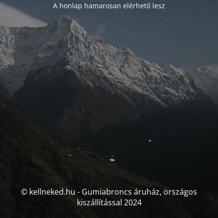
A honlap hamarosan elérhető lesz
© kellneked.hu - Gumiabroncs áruház, országos
kiszállítással 2024