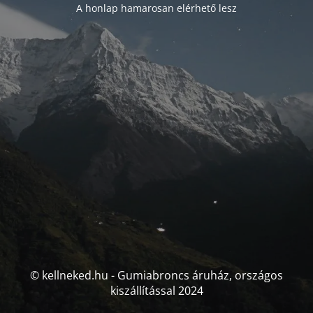
A honlap hamarosan elérhető lesz
© kellneked.hu - Gumiabroncs áruház, országos
kiszállítással 2024