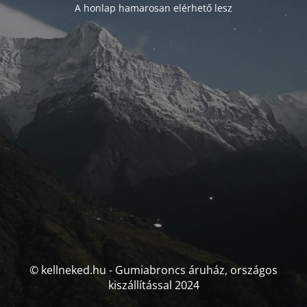
A honlap hamarosan elérhető lesz
© kellneked.hu - Gumiabroncs áruház, országos
kiszállítással 2024