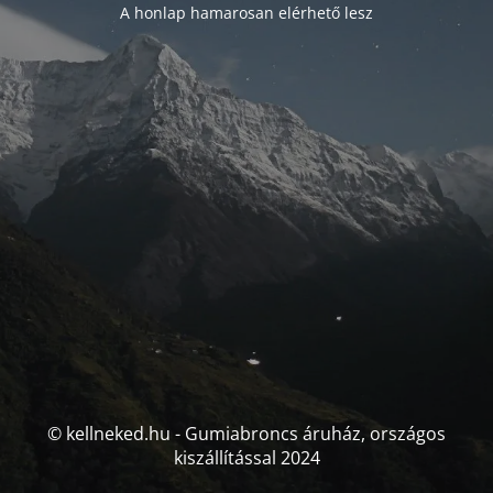
A honlap hamarosan elérhető lesz
© kellneked.hu - Gumiabroncs áruház, országos
kiszállítással 2024