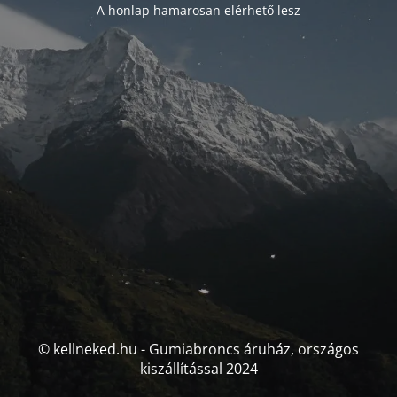
A honlap hamarosan elérhető lesz
© kellneked.hu - Gumiabroncs áruház, országos
kiszállítással 2024