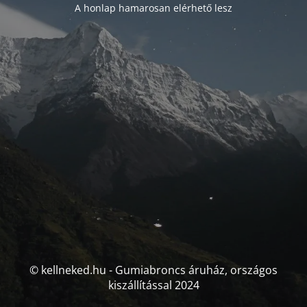
A honlap hamarosan elérhető lesz
© kellneked.hu - Gumiabroncs áruház, országos
kiszállítással 2024