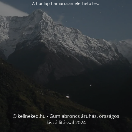
A honlap hamarosan elérhető lesz
© kellneked.hu - Gumiabroncs áruház, országos
kiszállítással 2024