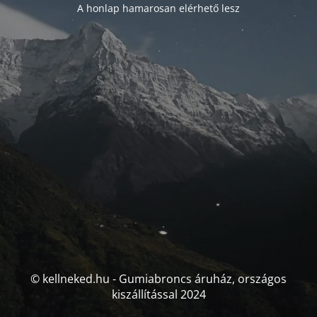
A honlap hamarosan elérhető lesz
© kellneked.hu - Gumiabroncs áruház, országos
kiszállítással 2024