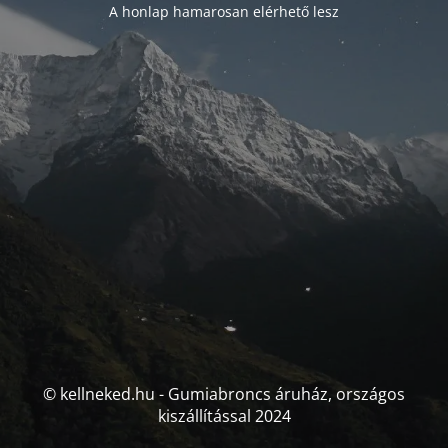
A honlap hamarosan elérhető lesz
© kellneked.hu - Gumiabroncs áruház, országos
kiszállítással 2024