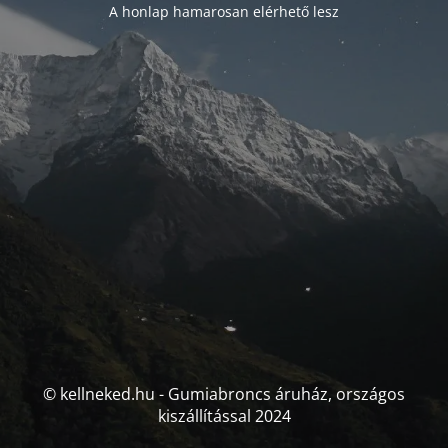
A honlap hamarosan elérhető lesz
© kellneked.hu - Gumiabroncs áruház, országos
kiszállítással 2024