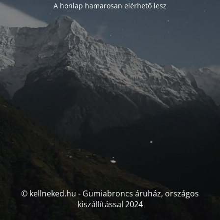
A honlap hamarosan elérhető lesz
© kellneked.hu - Gumiabroncs áruház, országos
kiszállítással 2024