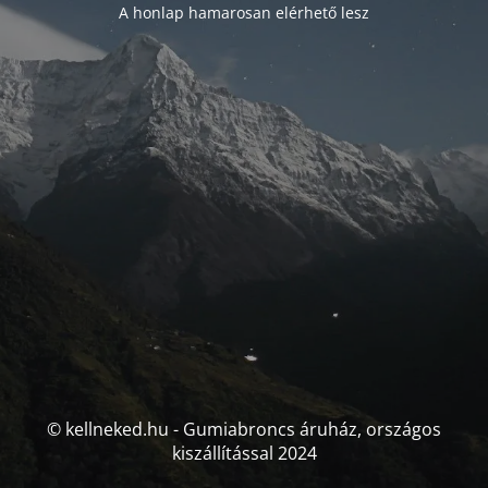
A honlap hamarosan elérhető lesz
© kellneked.hu - Gumiabroncs áruház, országos
kiszállítással 2024