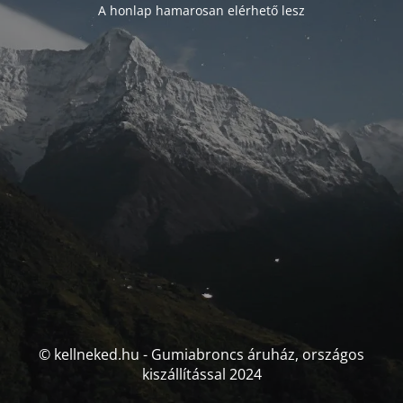
A honlap hamarosan elérhető lesz
© kellneked.hu - Gumiabroncs áruház, országos
kiszállítással 2024