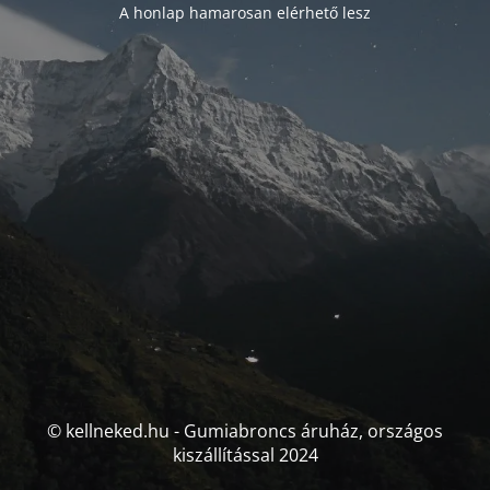
A honlap hamarosan elérhető lesz
© kellneked.hu - Gumiabroncs áruház, országos
kiszállítással 2024