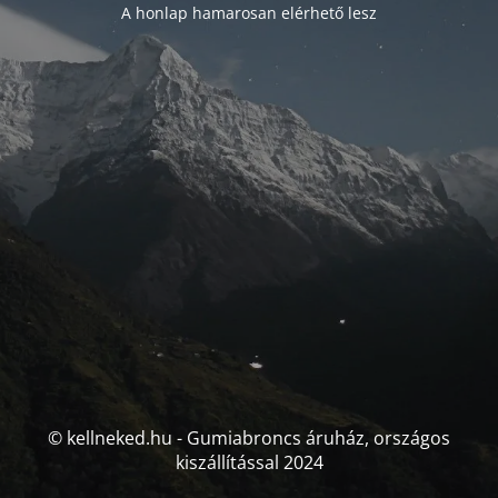
A honlap hamarosan elérhető lesz
© kellneked.hu - Gumiabroncs áruház, országos
kiszállítással 2024