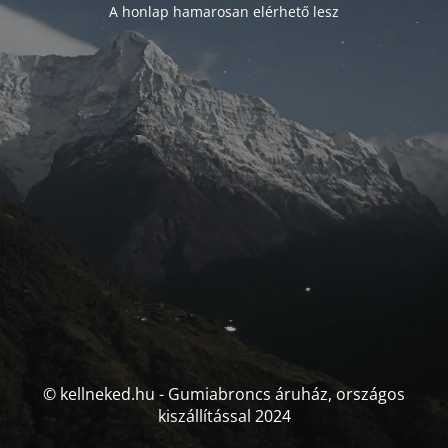
A honlap hamarosan elérhető lesz
© kellneked.hu - Gumiabroncs áruház, országos
kiszállítással 2024