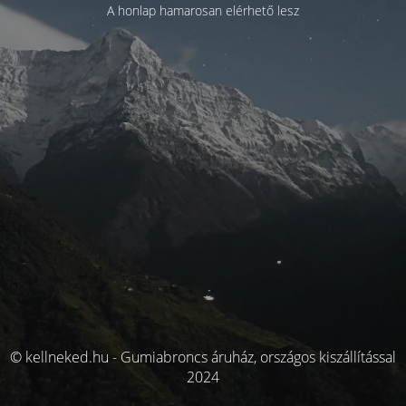
A honlap hamarosan elérhető lesz
© kellneked.hu - Gumiabroncs áruház, országos kiszállítással
2024