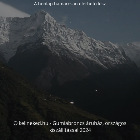
A honlap hamarosan elérhető lesz
© kellneked.hu - Gumiabroncs áruház, országos
kiszállítással 2024