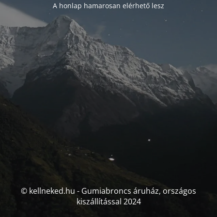
A honlap hamarosan elérhető lesz
© kellneked.hu - Gumiabroncs áruház, országos
kiszállítással 2024