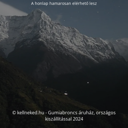
A honlap hamarosan elérhető lesz
© kellneked.hu - Gumiabroncs áruház, országos
kiszállítással 2024