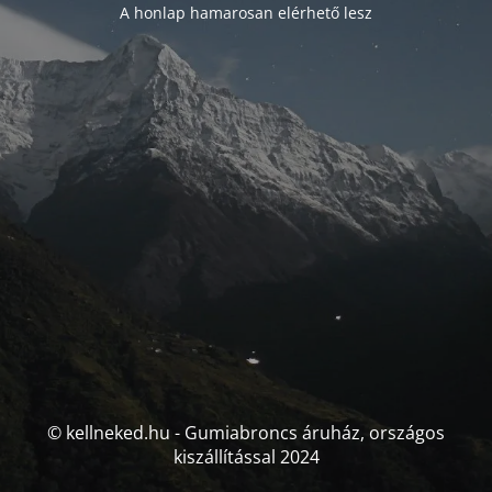
A honlap hamarosan elérhető lesz
© kellneked.hu - Gumiabroncs áruház, országos
kiszállítással 2024