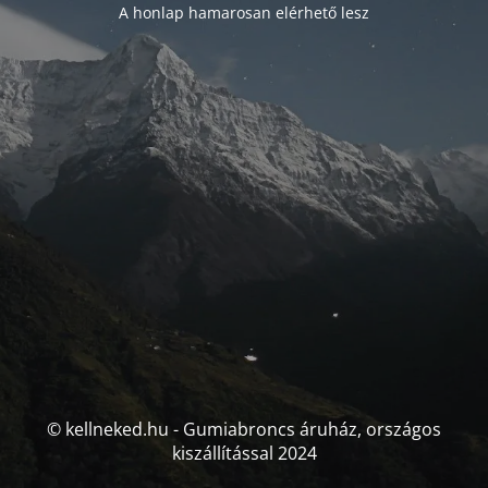
A honlap hamarosan elérhető lesz
© kellneked.hu - Gumiabroncs áruház, országos
kiszállítással 2024