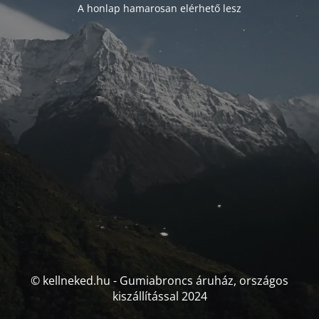
A honlap hamarosan elérhető lesz
© kellneked.hu - Gumiabroncs áruház, országos
kiszállítással 2024