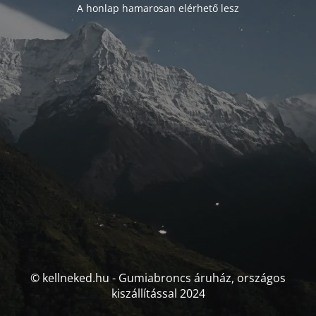
A honlap hamarosan elérhető lesz
© kellneked.hu - Gumiabroncs áruház, országos
kiszállítással 2024