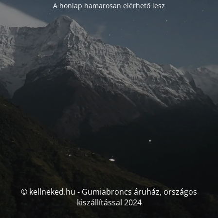
A honlap hamarosan elérhető lesz
© kellneked.hu - Gumiabroncs áruház, országos
kiszállítással 2024