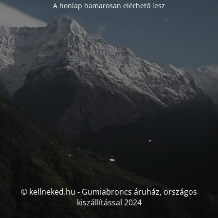
A honlap hamarosan elérhető lesz
© kellneked.hu - Gumiabroncs áruház, országos
kiszállítással 2024