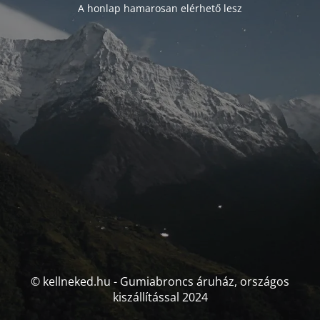
A honlap hamarosan elérhető lesz
© kellneked.hu - Gumiabroncs áruház, országos
kiszállítással 2024