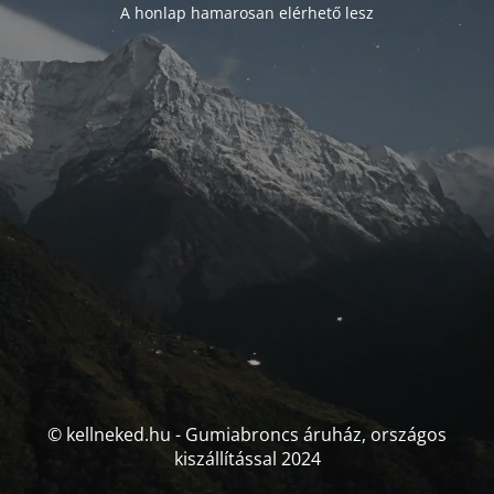
A honlap hamarosan elérhető lesz
© kellneked.hu - Gumiabroncs áruház, országos
kiszállítással 2024