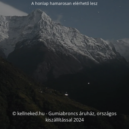
A honlap hamarosan elérhető lesz
© kellneked.hu - Gumiabroncs áruház, országos
kiszállítással 2024