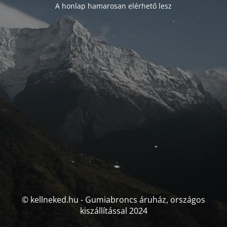
A honlap hamarosan elérhető lesz
© kellneked.hu - Gumiabroncs áruház, országos
kiszállítással 2024