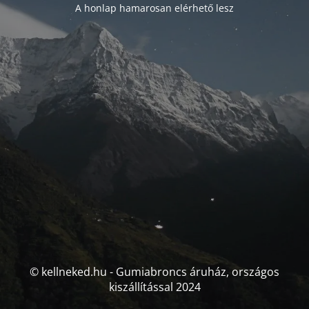
A honlap hamarosan elérhető lesz
© kellneked.hu - Gumiabroncs áruház, országos
kiszállítással 2024