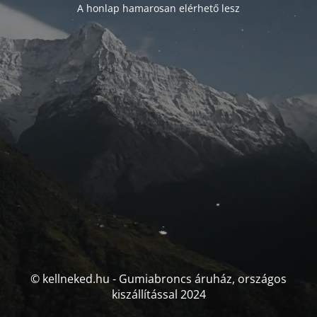
A honlap hamarosan elérhető lesz
© kellneked.hu - Gumiabroncs áruház, országos
kiszállítással 2024