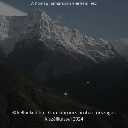
A honlap hamarosan elérhető lesz
© kellneked.hu - Gumiabroncs áruház, országos
kiszállítással 2024