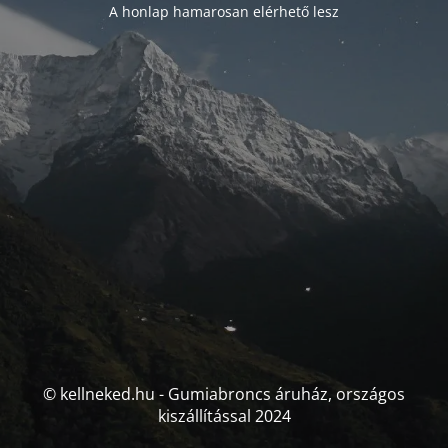
A honlap hamarosan elérhető lesz
© kellneked.hu - Gumiabroncs áruház, országos
kiszállítással 2024