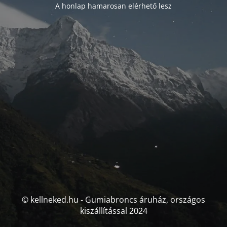
A honlap hamarosan elérhető lesz
© kellneked.hu - Gumiabroncs áruház, országos
kiszállítással 2024