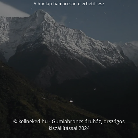
A honlap hamarosan elérhető lesz
© kellneked.hu - Gumiabroncs áruház, országos
kiszállítással 2024