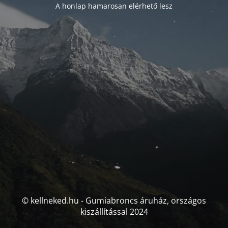
A honlap hamarosan elérhető lesz
© kellneked.hu - Gumiabroncs áruház, országos
kiszállítással 2024