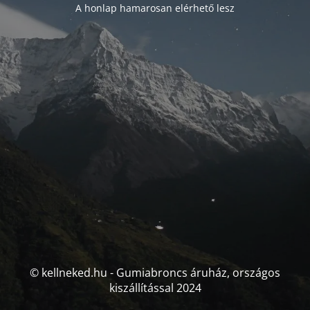
A honlap hamarosan elérhető lesz
© kellneked.hu - Gumiabroncs áruház, országos
kiszállítással 2024