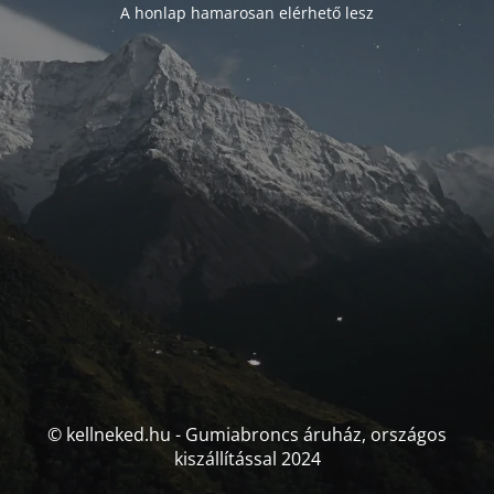
A honlap hamarosan elérhető lesz
© kellneked.hu - Gumiabroncs áruház, országos
kiszállítással 2024