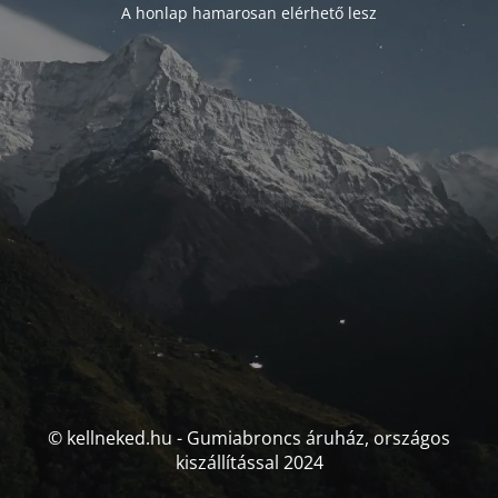
A honlap hamarosan elérhető lesz
© kellneked.hu - Gumiabroncs áruház, országos
kiszállítással 2024