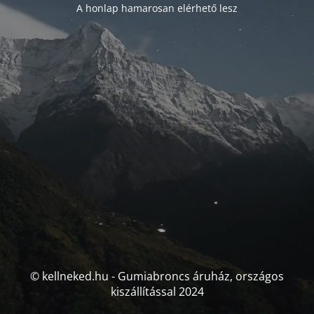
A honlap hamarosan elérhető lesz
© kellneked.hu - Gumiabroncs áruház, országos
kiszállítással 2024