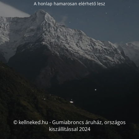
A honlap hamarosan elérhető lesz
© kellneked.hu - Gumiabroncs áruház, országos
kiszállítással 2024